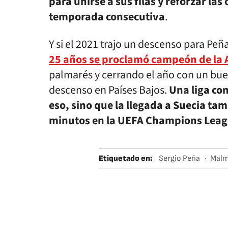
para unirse a sus filas y reforzar l
temporada consecutiva
.
Y si el 2021 trajo un descenso para Peña
25 años se proclamó campeón de la 
palmarés y cerrando el año con un bue
descenso en Países Bajos.
Una liga co
eso, sino que la llegada a Suecia tam
minutos en la UEFA Champions Lea
Etiquetado en
:
Sergio Peña
Malm
Champions Leag
Fútbol
Compet