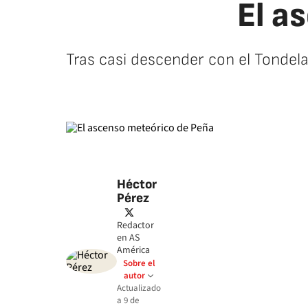
El a
Tras casi descender con el Tondel
Héctor
Pérez
twitter
Redactor
en AS
América
Sobre el
autor
Actualizado
a
9 de