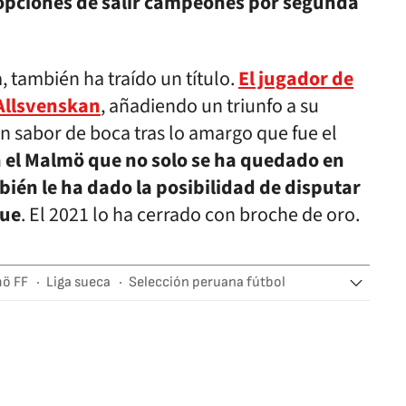
as opciones de salir campeones por segunda
, también ha traído un título.
El jugador de
Allsvenskan
, añadiendo un triunfo a su
n sabor de boca tras lo amargo que fue el
n el Malmö que no solo se ha quedado en
bién le ha dado la posibilidad de disputar
gue
. El 2021 lo ha cerrado con broche de oro.
ö FF
Liga sueca
Selección peruana fútbol
ue
Ligas fútbol
Selecciones deportivas
Equipos
iciones
Deportes