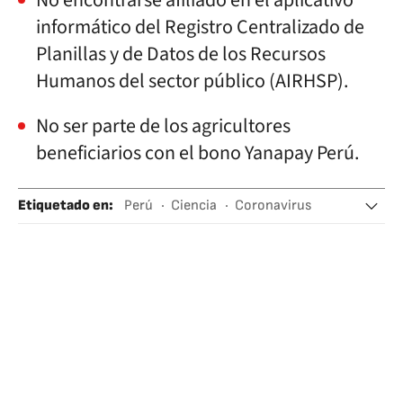
No encontrarse afiliado en el aplicativo
informático del Registro Centralizado de
Planillas y de Datos de los Recursos
Humanos del sector público (AIRHSP).
No ser parte de los agricultores
beneficiarios con el bono Yanapay Perú.
Etiquetado en
:
Perú
Ciencia
Coronavirus
Enfermedades infecciosas
Virología
Sudamérica
Latinoamérica
Enfermedades
Microbiología
Agricultura
América
Medicina
Agroalimentación
Biología
Salud
Ciencias naturales