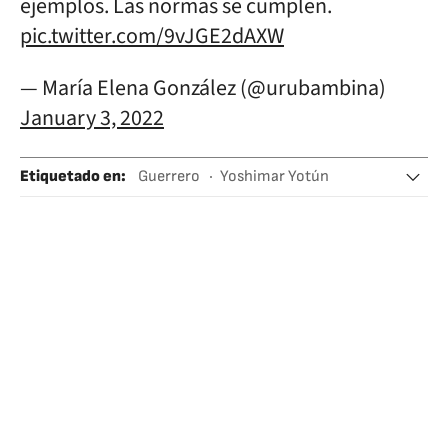
ejemplos. Las normas se cumplen.
pic.twitter.com/9vJGE2dAXW
— María Elena González (@urubambina)
January 3, 2022
Etiquetado en
:
Guerrero
Yoshimar Yotún
Edison Flores
Farfán
Selección peruana fútbol
Ciencia
Coronavirus Covid-19
Selecciones deportivas
Pandemia
Coronavirus
Fútbol
Virología
Epidemia
Enfermedades infecciosas
Microbiología
Enfermedades
Deportes
Medicina
Biología