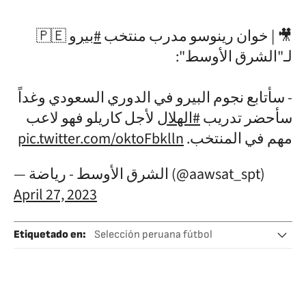
🇵🇪
#بيرو
🎥 | خوان رينوسو مدرب منتخب
لـ"الشرق الأوسط":
- سأتابع نجوم البيرو في الدوري السعودي وغداً
سأحضر تدريب
#الهلال
لأجل كاريلو فهو لاعب
pic.twitter.com/oktoFbklln
مهم في المنتخب.
— الشرق الأوسط - رياضة (@aawsat_spt)
April 27, 2023
Etiquetado en
:
Selección peruana fútbol
Juan Reynoso
Perú
André Carrillo
Christofer Gonzáles