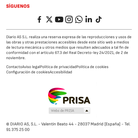
SÍGUENOS
Facebook
Twitter
YouTube
Instagram
Whatsapp
LinkedIn
TikTok
Diario AS S.L. realiza una reserva expresa de las reproducciones y usos de
las obras y otras prestaciones accesibles desde este sitio web a medios
de lectura mecánica u otros medios que resulten adecuados a tal fin de
conformidad con el artículo 67.3 del Real Decreto-ley 24/2021, de 2 de
noviembre.
Contacto
Aviso legal
Política de privacidad
Política de cookies
Configuración de cookies
Accesibilidad
© DIARIO AS, S.L. - Valentín Beato 44 - 28037 Madrid [España] - Tel.
91 375 25 00