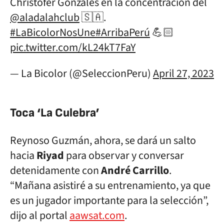
Christofer Gonzáles en la concentración del
@aladalahclub
🇸🇦.
#LaBicolorNosUne
#ArribaPerú
💪🏻
pic.twitter.com/kL24kT7FaY
— La Bicolor (@SeleccionPeru)
April 27, 2023
Toca ‘La Culebra’
Reynoso Guzmán, ahora, se dará un salto
hacia
Riyad
para observar y conversar
detenidamente con
André Carrillo
.
“Mañana asistiré a su entrenamiento, ya que
es un jugador importante para la selección”,
dijo al portal
aawsat.com
.