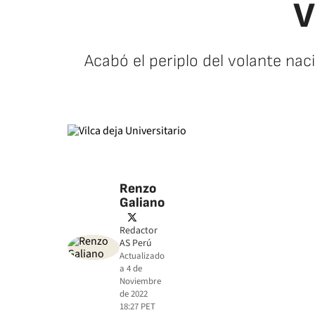
V
Acabó el periplo del volante na
Renzo
Galiano
twitter
Redactor
AS Perú
Actualizado
a
4 de
Noviembre
de 2022
18:27
PET