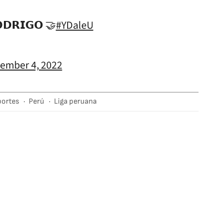
𝗢𝗗𝗥𝗜𝗚𝗢 🤝
#YDaleU
ember 4, 2022
portes
Perú
Liga peruana