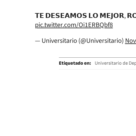
𝗧𝗘 𝗗𝗘𝗦𝗘𝗔𝗠𝗢𝗦 𝗟𝗢 𝗠𝗘𝗝𝗢𝗥, 𝗥
pic.twitter.com/Oi1ERBQbf8
— Universitario (@Universitario)
Nov
Etiquetado en
:
Universitario de De