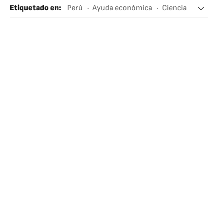
Etiquetado en
:
Perú
Ayuda económica
Ciencia
Cooperación y desarrollo
Coronavirus
Enfermedades infecciosas
Virología
Sudamérica
Latinoamérica
Enfermedades
Microbiología
América
Medicina
Relaciones exteriores
Sociedad
Biología
Salud
Ciencias naturales