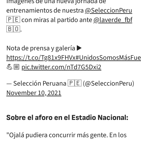
Imágenes de una nueva jornada de
entrenamientos de nuestra
@SeleccionPeru
🇵🇪 con miras al partido ante
@laverde_fbf
🇧🇴.
Nota de prensa y galería ▶️
https://t.co/Tg81x9FHVx
#UnidosSomosMásFue
💪🏼
pic.twitter.com/nTd7G5Dxi2
— Selección Peruana 🇵🇪 (@SeleccionPeru)
November 10, 2021
Sobre el aforo en el Estadio Nacional:
"Ojalá pudiera concurrir más gente. En los