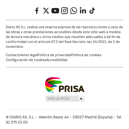
Facebook
Twitter
YouTube
Instagram
Whatsapp
LinkedIn
TikTok
Diario AS S.L. realiza una reserva expresa de las reproducciones y usos de
las obras y otras prestaciones accesibles desde este sitio web a medios
de lectura mecánica u otros medios que resulten adecuados a tal fin de
conformidad con el artículo 67.3 del Real Decreto-ley 24/2021, de 2 de
noviembre.
Contacto
Aviso legal
Política de privacidad
Política de cookies
Configuración de cookies
Accesibilidad
© DIARIO AS, S.L. - Valentín Beato 44 - 28037 Madrid [España] - Tel.
91 375 25 00